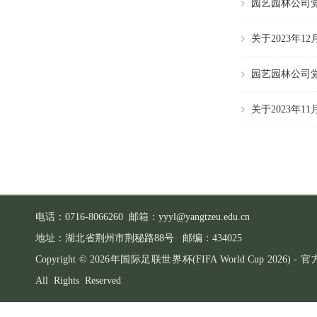
园艺园林公司
关于2023年
园艺园林公司
关于2023年
电话：0716-8066260 邮箱：yyyl@yangtzeu.edu.cn
地址：湖北省荆州市荆秘路88号 邮编：434025
Copyright © 2026年国际足联世界杯(FIFA World Cup 2026)
All Rights Reserved