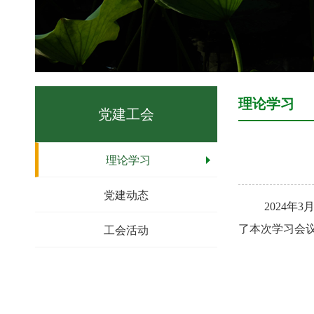
理论学习
党建工会
理论学习
党建动态
2024
了本次学习会
工会活动