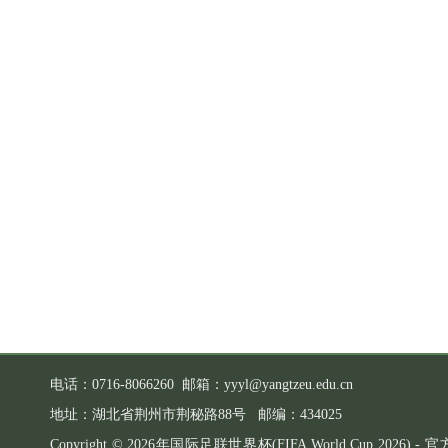
电话：0716-8066260 邮箱：yyyl@yangtzeu.edu.cn
地址：湖北省荆州市荆秘路88号 邮编：434025
Copyright © 2026年国际足联世界杯(FIFA World Cup 2026)