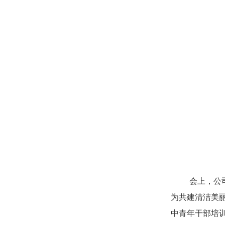
会上，公
为共建清洁美
中青年干部培