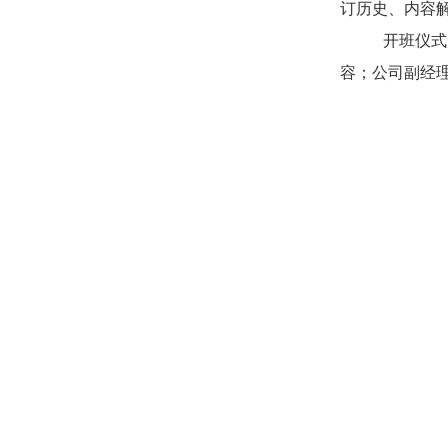
订历史、内容
开班仪式
容；公司副经