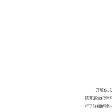
开班仪式
院开展党纪学
行了详细解读