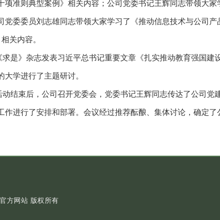
十项准则典型案例》相关内容；公司党委书记王辉同志带领大家
司党委委员刘志雄同志带领大家学习了《推动信息技术与公司产品
》相关内容。
《求是》杂志发表习近平总书记重要文章《扎实推动教育强国建
的大学进行了主题研讨。
活动结束后，公司召开党委会，党委书记王辉同志传达了公司党
工作进行了安排和部署。
会议经过推荐酝酿、集体讨论，确定了
26) - 官方网站 版权所有