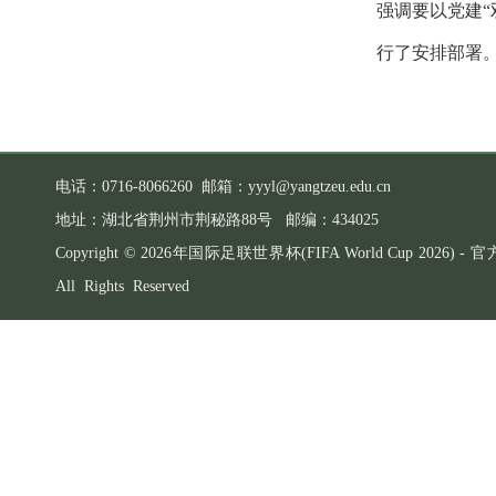
强调要以党建
行了安排部署
电话：0716-8066260 邮箱：yyyl@yangtzeu.edu.cn
地址：湖北省荆州市荆秘路88号 邮编：434025
Copyright © 2026年国际足联世界杯(FIFA World Cup 2026)
All Rights Reserved