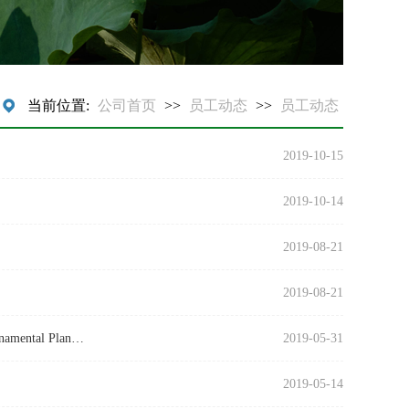
当前位置:
公司首页
>>
员工动态
>>
员工动态
2019-10-15
2019-10-14
2019-08-21
2019-08-21
ental Plan…
2019-05-31
2019-05-14