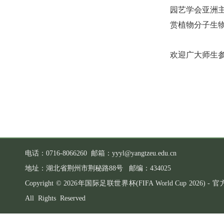
园艺学会亚洲
赏植物分子生
欢迎广大师生
电话：0716-8066260 邮箱：yyyl@yangtzeu.edu.cn
地址：湖北省荆州市荆秘路88号 邮编：434025
Copyright © 2026年国际足联世界杯(FIFA World Cup 2026)
All Rights Reserved