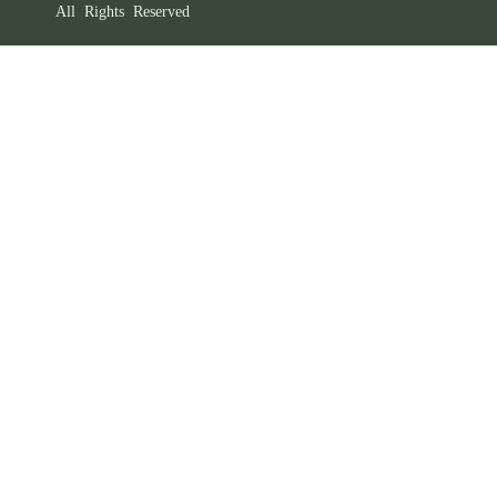
All Rights Reserved