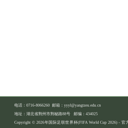
电话：0716-8066260 邮箱：yyyl@yangtzeu.edu.cn
地址：湖北省荆州市荆秘路88号 邮编：434025
Copyright © 2026年国际足联世界杯(FIFA World Cup 2026)