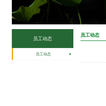
员工动态
员工动态
员工动态