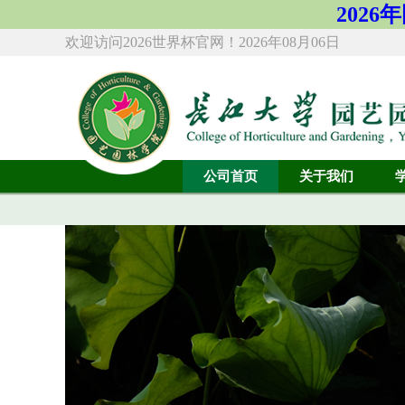
2026年
欢迎访问2026世界杯官网！
2026年08月06日
公司首页
关于我们