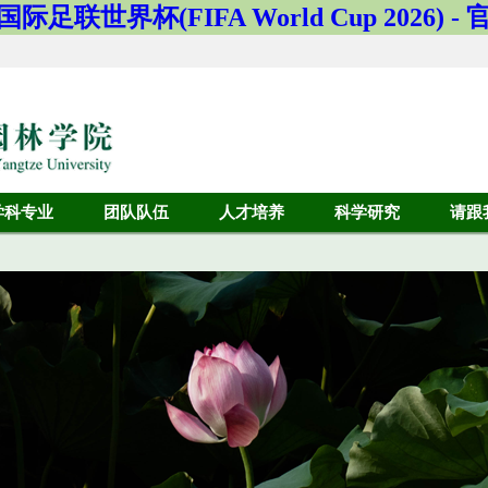
国际足联世界杯(FIFA World Cup 2026) 
学科专业
团队队伍
人才培养
科学研究
请跟