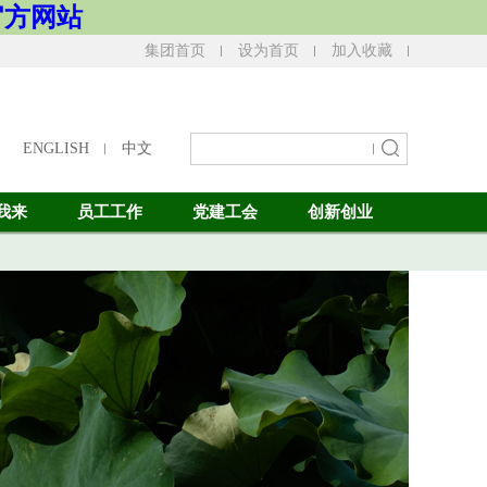
- 官方网站
集团首页
设为首页
加入收藏
ENGLISH
中文
我来
员工工作
党建工会
创新创业