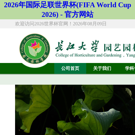
2026年国际足联世界杯(FIFA World Cup
2026) - 官方网站
欢迎访问2026世界杯官网！
2026年08月09日
公司首页
关于我们
学科