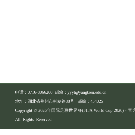
电话：0716-8066260 邮箱：yyyl@yangtzeu.edu.cn
地址：湖北省荆州市荆秘路88号 邮编：434025
Copyright © 2026年国际足联世界杯(FIFA World Cup 2026)
All Rights Reserved