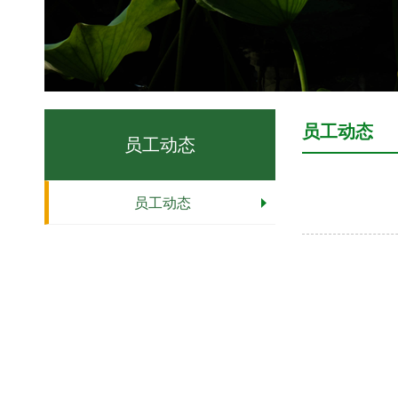
员工动态
员工动态
员工动态