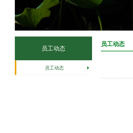
员工动态
员工动态
员工动态