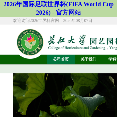
2026年国际足联世界杯(FIFA World Cup
2026) - 官方网站
欢迎访问2026世界杯官网！
2026年08月07日
公司首页
关于我们
学科