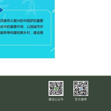
微信公众号
官方微博