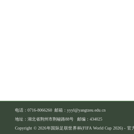
电话：0716-8066260 邮箱：yyyl@yangtzeu.edu.cn
地址：湖北省荆州市荆秘路88号 邮编：434025
Copyright © 2026年国际足联世界杯(FIFA World Cup 2026)