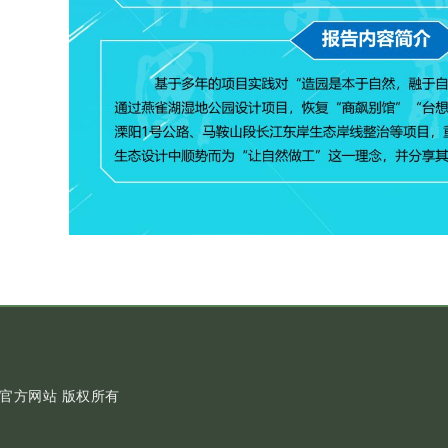
26) - 官方网站 版权所有