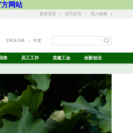
- 官方网站
集团首页
设为首页
加入收藏
ENGLISH
中文
我来
员工工作
党建工会
创新创业