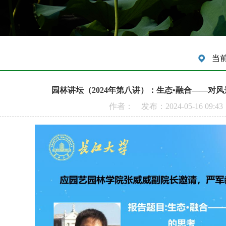
当
园林讲坛（2024年第八讲）：生态•融合——对
作者： 发布：2024-05-16 09: