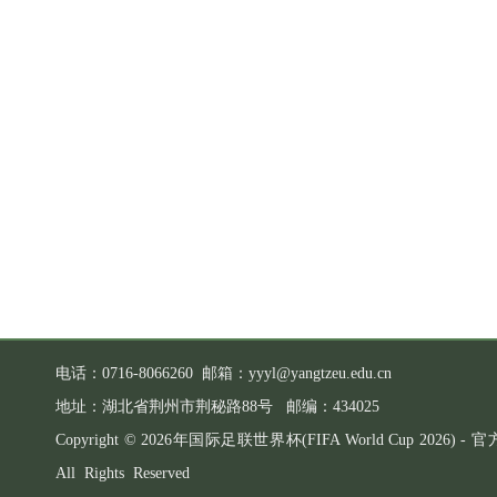
电话：0716-8066260 邮箱：yyyl@yangtzeu.edu.cn
地址：湖北省荆州市荆秘路88号 邮编：434025
Copyright © 2026年国际足联世界杯(FIFA World Cup 2026)
All Rights Reserved