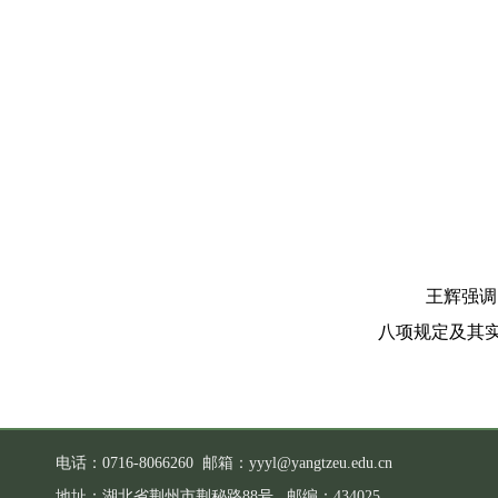
王辉强调
八项规定及其
电话：0716-8066260 邮箱：yyyl@yangtzeu.edu.cn
地址：湖北省荆州市荆秘路88号 邮编：434025