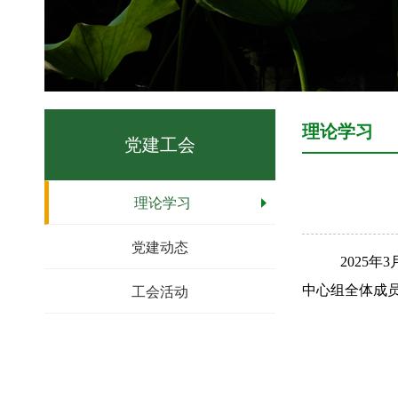
理论学习
党建工会
理论学习
党建动态
2025
中心组全体成
工会活动