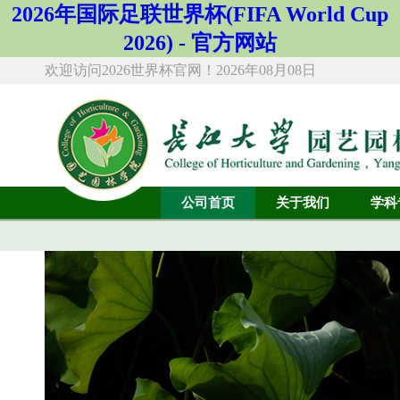
2026年国际足联世界杯(FIFA World Cup
2026) - 官方网站
欢迎访问2026世界杯官网！
2026年08月08日
公司首页
关于我们
学科