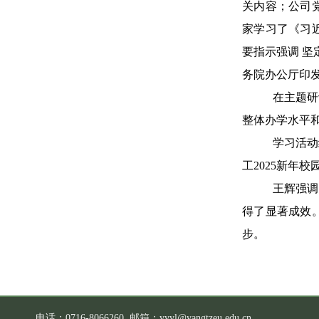
关内容；公司
家学习了《习
要指示强调 坚
务院办公厅印
在主题研
整体办学水平
学习活动
工2025新年
王辉强调
得了显著成效
步。
电话：0716-8066260 邮箱：yyyl@yangtzeu.edu.cn