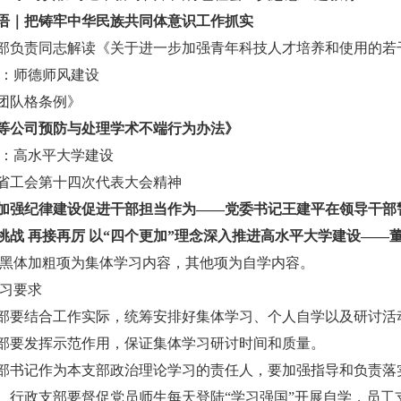
语｜把铸牢中华民族共同体意识工作抓实
部负责同志解读《关于进一步加强青年科技人才培养和使用的若
：师德师风建设
团队格条例》
等公司预防与处理学术不端行为办法》
：高水平大学建设
省工会第十四次代表大会精神
加强纪律建设促进干部担当作为——党委书记王建平在领导干部
挑战 再接再厉 以“四个更加”理念深入推进高水平大学建设——
黑体加粗项为集体学习内容，其他项为自学内容。
习要求
部要结合工作实际，统筹安排好集体学习、个人自学以及研讨活
部要发挥示范作用，保证集体学习研讨时间和质量。
部书记作为本支部政治理论学习的责任人，要加强指导和负责落
、行政支部要督促党员师生每天登陆
“
学习强国
”
开展自学，员工