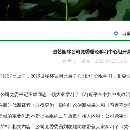
当
园艺园林公司党委理论学习中心组开展
作者： 发布：2023-07-27 11:
7
月
27
日上午，2026世界杯官网开展了
7
月份中心组学习，党委
，公司党委书记王辉同志带领大家学习了《习近平在中共中央政
在新时代新征程上取得更为丰硕的理论创新成果》和《习近平对
建设的重要思想不断提高组织工作质量》相关内容；公司党委副
精神》相关内容；公司党委委员刘志雄同志带领大家学习了《关