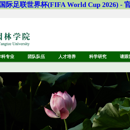
国际足联世界杯(FIFA World Cup 2026) 
学科专业
团队队伍
人才培养
科学研究
请跟