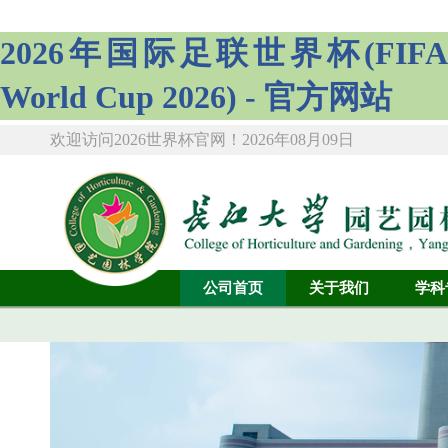
2026年国际足联世界杯(FIFA
World Cup 2026) - 官方网站
欢迎访问2026世界杯官网！
2026年08月09日
公司首页
关于我们
学科