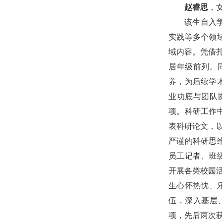
赵睿思
，
该生自入
实践等多个领
域内容。凭借
居年级前列。
养，为后续学
业功底与团队
项。科研工作
表科研论文，
严谨的科研思
员工记者、班
开展各类校园
生心怀热忱、
伍，深入基层
项，先后两次获