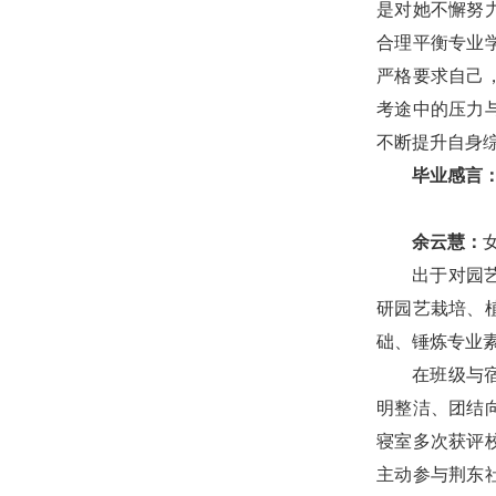
是对她不懈努
合理平衡专业
严格要求自己
考途中的压力
不断提升自身
毕业感言
余云慧：
出于对园
研园艺栽培、
础、锤炼专业
在班级与
明整洁、团结
寝室多次获评
主动参与荆东