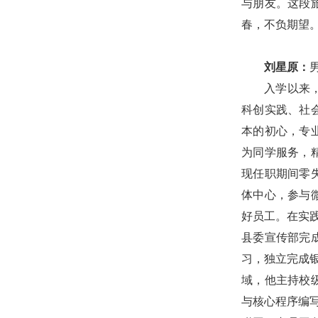
与朋友。这段
春，不负期望
刘星原：
入学以来
科创实践、社
本的初心，专
为同学服务，
现任职期间零
体中心，参与
好员工。在实
县委宣传部完
习，独立完成
域，他主持校
与核心程序编写