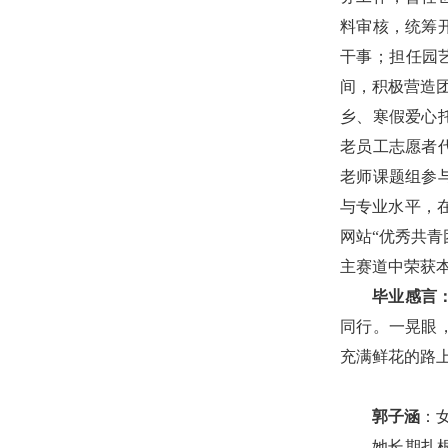
料审核，统筹
干事；担任园
间，积极营造
乡、寒假爱心
老员工志愿者
老师课题组参
与专业水平，在
网站“优秀共青
主赛道中荣获本
毕业感言
同行。一晃眼
充满鲜花的路
郭子涵
：
她长期扎