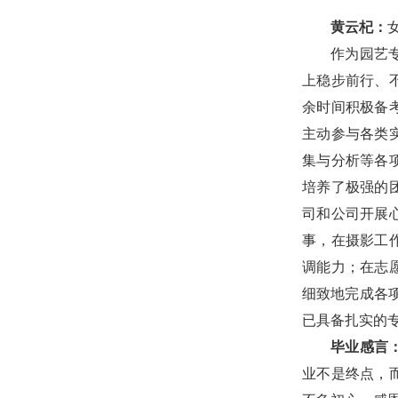
黄云杞：
作为园艺
上稳步前行、
余时间积极备
主动参与各类
集与分析等各
培养了极强的
司和公司开展
事，在摄影工
调能力；在志
细致地完成各
已具备扎实的
毕业感言
业不是终点，